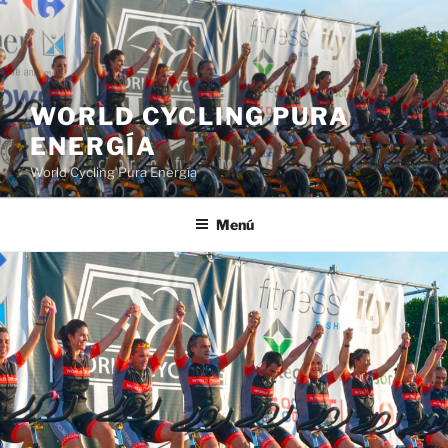
WORLD CYCLING PURA
ENERGÍA
World Cycling Pura Energía
Menú