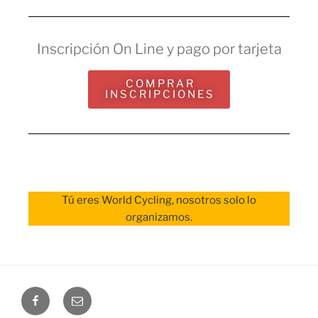
Inscripción On Line y pago por tarjeta
C O M P R A R
I N S C R I P C I O N E S
Tú eres World Cycling, nosotros solo lo
organizamos.